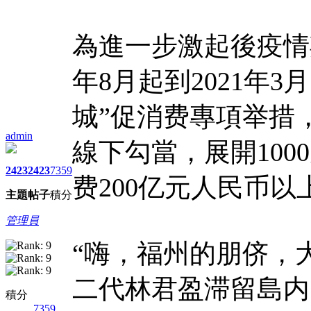
為進一步激起後疫情
年8月起到2021年
城”促消费專項举措
admin
線下勾當，展開10
2423
2423
7359
费200亿元人民币以
主題
帖子
積分
管理員
“嗨，福州的朋侪，
二代林君盈滞留島内
積分
7359