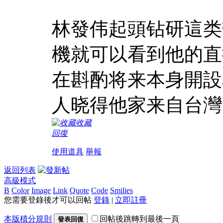
林發伟起頭钻研這类
機就可以看到他的直
在斟酌将来本身開設
人晓得他家来自台灣
收藏
回復
使用道具
舉報
返回列表
高級模式
B
Color
Image
Link
Quote
Code
Smilies
您需要登錄後才可以回帖
登錄
|
立即註冊
本版積分規則
回帖後跳轉到最後一頁
發表回復