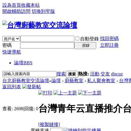
設為首頁
收藏本站
開啟輔助訪問
切換到窄版
找回密碼
自動登錄
密碼
立即註冊
登錄
快捷導航
論壇
BBS
搜索
熱搜:
活動
交友
discuz
搜索
台北廚藝教室交流論壇
»
論壇
›
廚藝教室
›
私人聚會教室
›
台灣青
返回列表
台灣青年云直播推介台
查看:
2698
|
回復:
0
[複製鏈接]
電梯直達