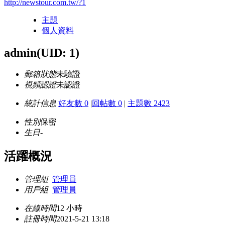
http://newstour.com.tw/?1
主題
個人資料
admin
(UID: 1)
郵箱狀態
未驗證
視頻認證
未認證
統計信息
好友數 0
|
回帖數 0
|
主題數 2423
性別
保密
生日
-
活躍概況
管理組
管理員
用戶組
管理員
在線時間
12 小時
註冊時間
2021-5-21 13:18