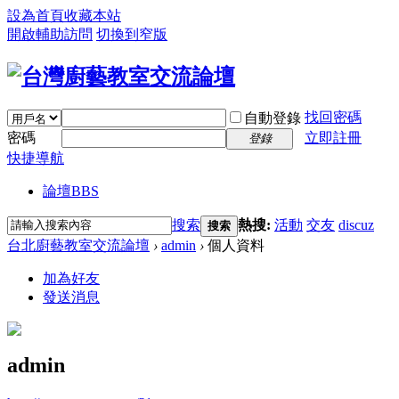
設為首頁
收藏本站
開啟輔助訪問
切換到窄版
找回密碼
自動登錄
密碼
立即註冊
登錄
快捷導航
論壇
BBS
搜索
熱搜:
活動
交友
discuz
搜索
台北廚藝教室交流論壇
›
admin
›
個人資料
加為好友
發送消息
admin