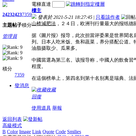
電梯直達
樓主
2423
2423
7359
發表於 2021-5-21 18:27:45
|
只看該作者
山楂減肥法
，２４日，欧洲刊行量最大的报纸德
主題
帖子
積分
据《圖片报》报导，此次担當评委果是世界聞名
管理員
列。日本人吃米饭、鱼和蔬菜，养分搭配公道。
油脂摄取少、瓜果多。
中國當選為第三名。该报导称，中國人的飲食習
程度。
積分
7359
在這個榜单上，第四名到第十名别离是瑞典、法
發消息
收藏
回復
使用道具
舉報
返回列表
高級模式
B
Color
Image
Link
Quote
Code
Smilies