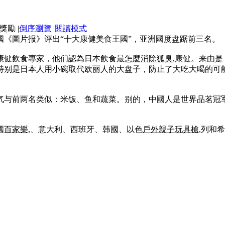
|
倒序瀏覽
|
閱讀模式
國《圖片报》评出“十大康健美食王國”，亚洲國度盘踞前三名。
康健飲食專家，他们認為日本飲食最
怎麼消除狐臭
,康健。来由是
特别是日本人用小碗取代欧丽人的大盘子，防止了大吃大喝的可
气与前两名类似：米饭、鱼和蔬菜。别的，中國人是世界品茗冠
國
百家樂
,、意大利、西班牙、韩國、以色
戶外親子玩具槍
,列和