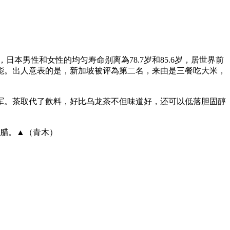
，日本男性和女性的均匀寿命别离為78.7岁和85.6岁，居世界前
能。出人意表的是，新加坡被评為第二名，来由是三餐吃大米，
军。茶取代了飲料，好比乌龙茶不但味道好，还可以低落胆固醇
希腊。▲（青木）