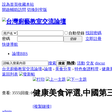
設為首頁
收藏本站
開啟輔助訪問
切換到窄版
找回密碼
自動登錄
密碼
立即註冊
登錄
快捷導航
論壇
BBS
搜索
熱搜:
活動
交友
discuz
搜索
台北廚藝教室交流論壇
»
論壇
›
美食分享
›
特色食譜料理
›
健康
返回列表
健康美食评選,中國第
查看:
3555
|
回復:
0
[複製鏈接]
admin