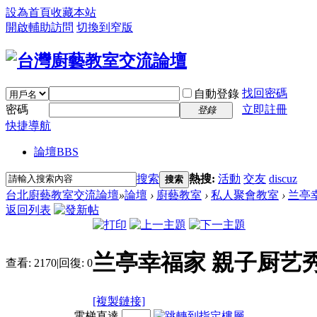
設為首頁
收藏本站
開啟輔助訪問
切換到窄版
找回密碼
自動登錄
密碼
立即註冊
登錄
快捷導航
論壇
BBS
搜索
熱搜:
活動
交友
discuz
搜索
台北廚藝教室交流論壇
»
論壇
›
廚藝教室
›
私人聚會教室
›
兰亭
返回列表
兰亭幸福家 親子厨艺
查看:
2170
|
回復:
0
[複製鏈接]
電梯直達