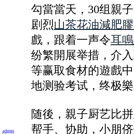
勾當當天，30组親
剧烈
山茶花油減肥膠
戲，跟着一声令
耳鳴
纷繁開展举措，介入
等赢取食材的遊戲中
地测验考试，终极樂
随後，親子厨艺比拼
帮手、协助，小朋侪
admin