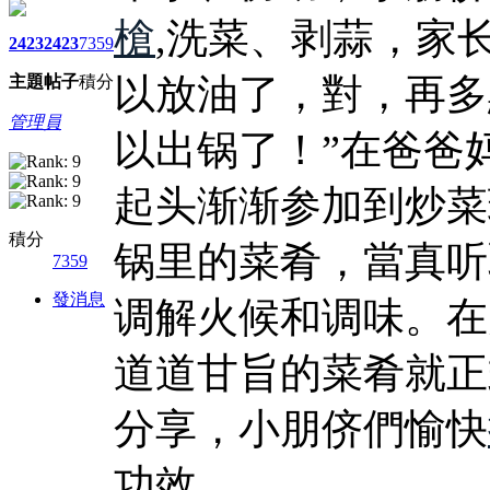
槍
,洗菜、剥蒜，家
2423
2423
7359
以放油了，對，再多
主題
帖子
積分
管理員
以出锅了！”在爸爸
起头渐渐参加到炒菜
積分
锅里的菜肴，當真听
7359
發消息
调解火候和调味。在
道道甘旨的菜肴就正
分享，小朋侪們愉快
功效。