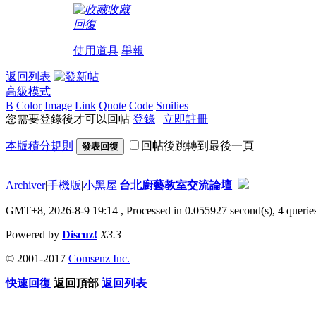
收藏
回復
使用道具
舉報
返回列表
高級模式
B
Color
Image
Link
Quote
Code
Smilies
您需要登錄後才可以回帖
登錄
|
立即註冊
本版積分規則
回帖後跳轉到最後一頁
發表回復
Archiver
|
手機版
|
小黑屋
|
台北廚藝教室交流論壇
GMT+8, 2026-8-9 19:14
, Processed in 0.055927 second(s), 4 queries
Powered by
Discuz!
X3.3
© 2001-2017
Comsenz Inc.
快速回復
返回頂部
返回列表