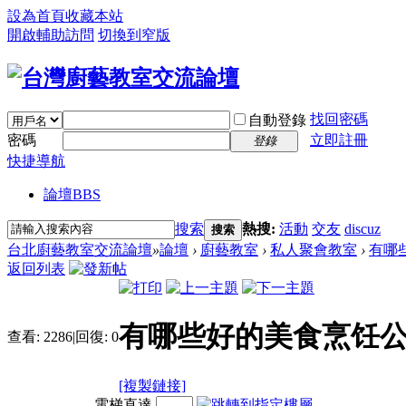
設為首頁
收藏本站
開啟輔助訪問
切換到窄版
找回密碼
自動登錄
密碼
立即註冊
登錄
快捷導航
論壇
BBS
搜索
熱搜:
活動
交友
discuz
搜索
台北廚藝教室交流論壇
»
論壇
›
廚藝教室
›
私人聚會教室
›
有哪
返回列表
有哪些好的美食烹饪公眾
查看:
2286
|
回復:
0
[複製鏈接]
電梯直達