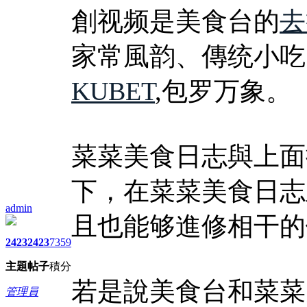
創视频是美食台的
去
家常風韵、傳统小吃
KUBET
,包罗万象。
菜菜美食日志與上面
下，在菜菜美食日志
admin
且也能够進修相干的
2423
2423
7359
主題
帖子
積分
若是說美食台和菜菜
管理員