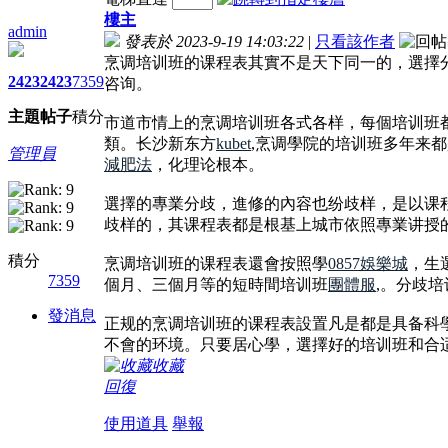
樓主
admin
發表於 2023-9-19 14:03:22
|
只看該作者
烹调培训班的课程表其實不是天下同一的，選擇
2423
2423
7359
咨询。
主題
帖子
積分
市道市情上的烹调培训班各式各样，每個培训班
類。长沙新东方
kubet
,烹调學院的培训班多年来
管理員
減肥法
，化理论根本。
選擇的專業分歧，進修的內容也纷歧样，是以课
歧样的，其课程表都是根基上城市依照專業讲授
積分
烹调培训班的课程表還會按照學
0857娛樂城
，生
7359
個月、三個月等的短時間培训班
團體服
,。分歧
發消息
正规的烹调培训班的课程表設置凡是都是具备科
不會的环境。只要居心學，選擇好的培训班和合
收藏
回復
使用道具
舉報