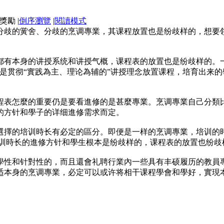
|
倒序瀏覽
|
閱讀模式
分歧的黉舍、分歧的烹调專業，其课程放置也是纷歧样的，想要
都有本身的讲授系统和讲授气概，课程表的放置也是纷歧样的。
都是贯彻“實践為主、理论為辅的”讲授理念放置课程，培育出来
程表怎麼的重要仍是要看進修的是甚麼專業。烹调專業自己分類
的方针和學子的详细進修需求而定。
選擇的培训時长有必定的區分。即便是一样的烹调專業，培训的
培训時长的進修方针和學生根本是纷歧样的，课程表的放置也纷歧
學性和针對性的，而且還會礼聘行業內一些具有丰硕履历的教員
适本身的烹调專業，必定可以或许将相干课程學會和學好，實現