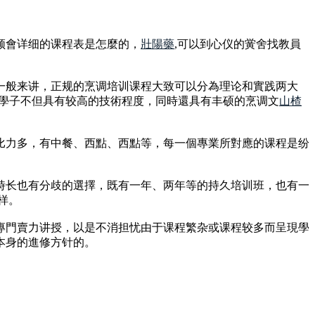
领會详细的课程表是怎麼的，
壯陽藥
,可以到心仪的黉舍找教員
一般来讲，正规的烹调培训课程大致可以分為理论和實践两大
的學子不但具有较高的技術程度，同時還具有丰硕的烹调文
山楂
比力多，有中餐、西點、西點等，每一個專業所對應的课程是纷
時长也有分歧的選擇，既有一年、两年等的持久培训班，也有一
样。
專門賣力讲授，以是不消担忧由于课程繁杂或课程较多而呈現學
本身的進修方针的。