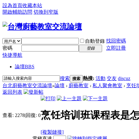
設為首頁
收藏本站
開啟輔助訪問
切換到窄版
找回密碼
自動登錄
密碼
立即註冊
登錄
快捷導航
論壇
BBS
搜索
熱搜:
活動
交友
discuz
搜索
台北廚藝教室交流論壇
»
論壇
›
廚藝教室
›
私人聚會教室
›
烹饪
返回列表
烹饪培训班课程表是
查看:
2278
|
回復:
0
[複製鏈接]
電梯直達