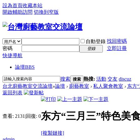
設為首頁
收藏本站
開啟輔助訪問
切換到窄版
找回密碼
自動登錄
密碼
立即註冊
登錄
快捷導航
論壇
BBS
搜索
熱搜:
活動
交友
discuz
搜索
台北廚藝教室交流論壇
»
論壇
›
廚藝教室
›
私人聚會教室
›
东方“
返回列表
东方“三月三”特色美
查看:
2131
|
回復:
0
[複製鏈接]
admin