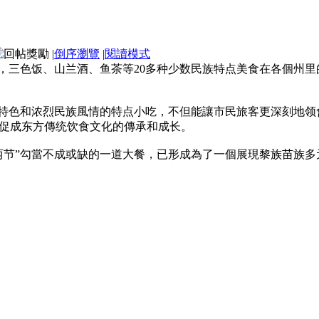
|
倒序瀏覽
|
閱讀模式
到，三色饭、山兰酒、鱼茶等20多种少数民族特点美食在各個州里
所特色和浓烈民族風情的特点小吃，不但能讓市民旅客更深刻地
促成东方傳统饮食文化的傳承和成长。
两节”勾當不成或缺的一道大餐，已形成為了一個展現黎族苗族多