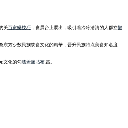
的美
百家樂技巧
，食展台上展出，吸引着冷冷清清的人群立
懶
领會东方少数民族饮食文化的精華，晋升民族特点美食知名度，
元文化的勾
膝蓋痛貼布
,當。