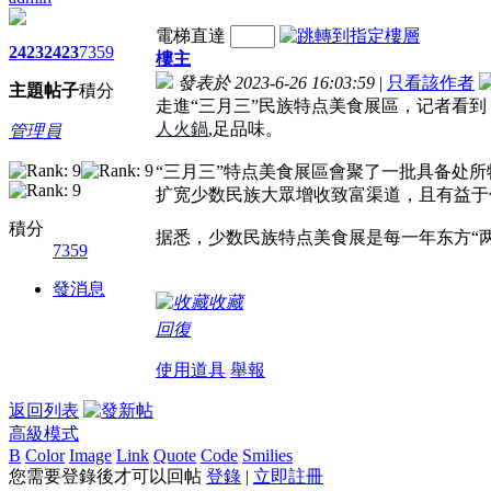
電梯直達
2423
2423
7359
樓主
發表於 2023-6-26 16:03:59
|
只看該作者
主題
帖子
積分
走進“三月三”民族特点美食展區，记者看
人火鍋
,足品味。
管理員
“三月三”特点美食展區會聚了一批具备处
扩宽少数民族大眾增收致富渠道，且有益于
積分
据悉，少数民族特点美食展是每一年东方“
7359
發消息
收藏
回復
使用道具
舉報
返回列表
高級模式
B
Color
Image
Link
Quote
Code
Smilies
您需要登錄後才可以回帖
登錄
|
立即註冊