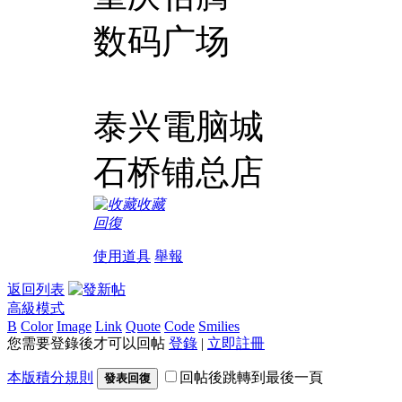
数码广场
泰兴電脑城
石桥铺总店
收藏
回復
使用道具
舉報
返回列表
高級模式
B
Color
Image
Link
Quote
Code
Smilies
您需要登錄後才可以回帖
登錄
|
立即註冊
本版積分規則
回帖後跳轉到最後一頁
發表回復