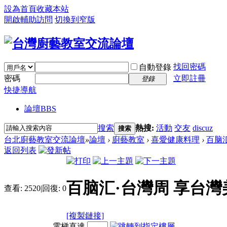
設為首頁
收藏本站
開啟輔助訪問
切換到窄版
找回密碼
自動登錄
密碼
立即註冊
登錄
快捷導航
論壇
BBS
搜索
熱搜:
活動
交友
discuz
搜索
台北廚藝教室交流論壇
»
論壇
›
廚藝教室
›
喜愛健康料理
›
百脑汇
返回列表
百脑汇·台灣周 享台灣
查看:
2520
|
回復:
0
[複製鏈接]
電梯直達