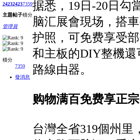
据悉，19日-20
2423
2423
7359
主題
帖子
積分
脑汇展會現场，搭車
管理員
护照，可免费享受部
和主板的DIY整機還
積分
路線由器。
7359
發消息
购物满百免费享正宗
台灣全省319個州