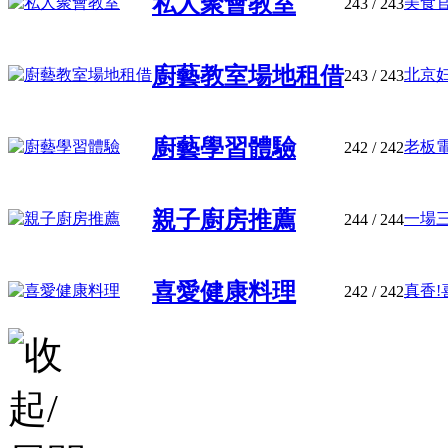
私人聚會教室
美食
243
/ 243
廚藝教室場地租借
北京妇
243
/ 243
廚藝學習體驗
老板電
242
/ 242
親子廚房推薦
一場三
244
/ 244
喜愛健康料理
真香!
242
/ 242