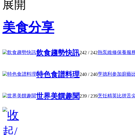
美食分享
飲食趨勢快訊
熱泵維修保養服務與
242
/ 242
特色食譜料理
亨德利参加廚藝比赛
240
/ 240
世界美饌趣聞
烹饪精英比拼舌尖上
239
/ 239