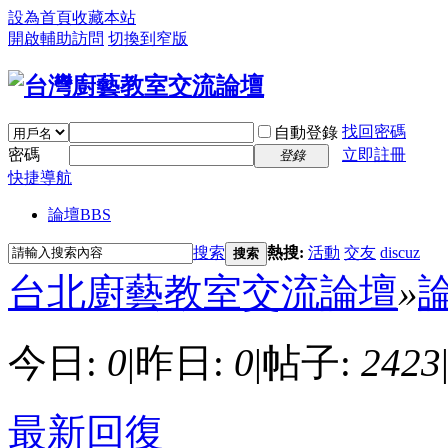
設為首頁
收藏本站
開啟輔助訪問
切換到窄版
找回密碼
自動登錄
密碼
立即註冊
登錄
快捷導航
論壇
BBS
搜索
熱搜:
活動
交友
discuz
搜索
台北廚藝教室交流論壇
»
今日:
0
|
昨日:
0
|
帖子:
2423
最新回復