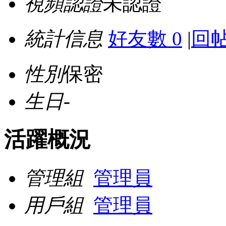
視頻認證
未認證
統計信息
好友數 0
|
回帖
性別
保密
生日
-
活躍概況
管理組
管理員
用戶組
管理員