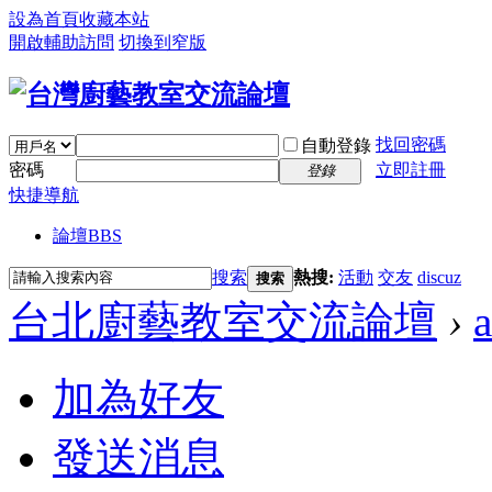
設為首頁
收藏本站
開啟輔助訪問
切換到窄版
找回密碼
自動登錄
密碼
立即註冊
登錄
快捷導航
論壇
BBS
搜索
熱搜:
活動
交友
discuz
搜索
台北廚藝教室交流論壇
›
加為好友
發送消息