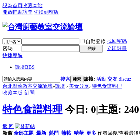
設為首頁
收藏本站
開啟輔助訪問
切換到窄版
找回密碼
自動登錄
密碼
立即註冊
登錄
快捷導航
論壇
BBS
搜索
熱搜:
活動
交友
discuz
搜索
台北廚藝教室交流論壇
»
論壇
›
美食分享
›
特色食譜料理
收藏本版
|
訂閱
特色食譜料理
今日:
0
|
主題:
240
返 回
新窗
全部主題
最新
熱門
熱帖
精華
更多
作者
回復/查看
最後