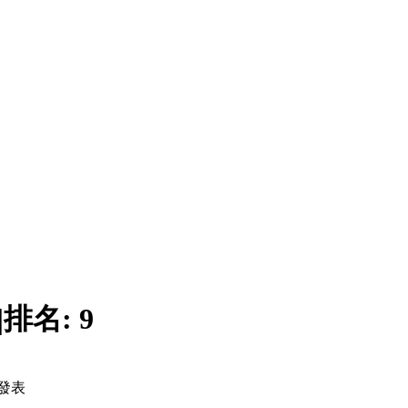
|
排名:
9
發表