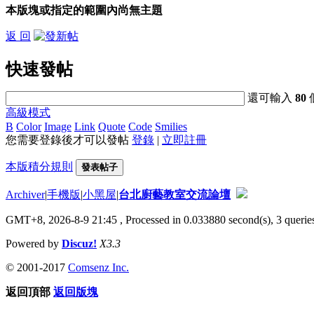
本版塊或指定的範圍內尚無主題
返 回
快速發帖
還可輸入
80
高級模式
B
Color
Image
Link
Quote
Code
Smilies
您需要登錄後才可以發帖
登錄
|
立即註冊
本版積分規則
發表帖子
Archiver
|
手機版
|
小黑屋
|
台北廚藝教室交流論壇
GMT+8, 2026-8-9 21:45
, Processed in 0.033880 second(s), 3 queries
Powered by
Discuz!
X3.3
© 2001-2017
Comsenz Inc.
返回頂部
返回版塊