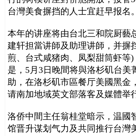
台灣美食摒挡的人士宜赶早报名
本年的讲座将由台北三和院厨藝
建轩担當讲師及助理讲師，并摒
煎、台式咸猪肉、凤梨甜筒虾等
是，5月3日晚間将與洛杉矶台美菁英
助，在洛杉矶市區餐厅美國黑金，
请南加地域英文部落客及媒體举
洛侨中間主任翁桂堂暗示，温國
馆晋升谋划气力及共同推行台灣