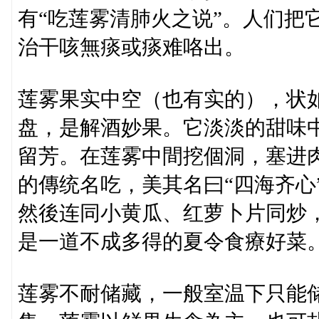
有“吃莲雾清肺火之说”。人们把
治干咳無痰或痰难咯出。
莲雾果实中空（也有实的），状
盘，是解酒妙果。它淡淡的甜味
留芳。在莲雾中間挖個洞，塞进肉
的傳统名吃，美其名曰“四海齐心
然後连同小黄瓜、红萝卜片同炒
是一道不成多得的夏令食療好菜
莲雾不耐储藏，一般室温下只能