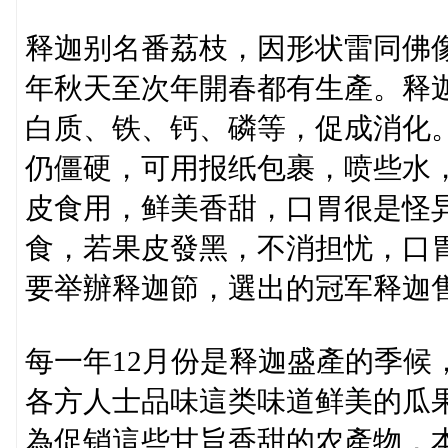
释迦别名番荔枝，因形状雷同佛
年秋天至次年開春都有生產。释迦
白质、铁、钙、磷等，促成消化
仍僵硬，可用报纸包裹，喷些水
皮食用，鲜美香甜，口胃很是怪
食，若果皮發黑，不消担忧，口
要举辦释迦節，選出的冠军释迦
每一年12月份是释迦盛產的季候
各方人士品味這类味道鲜美的瓜
為促销這些甘旨香甜的农產物，