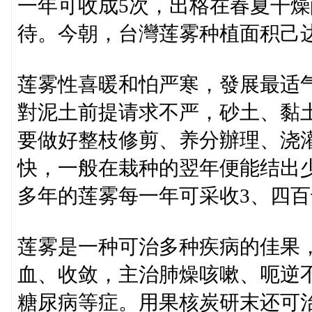
一年可收成5次，出格在春夏干
待。今朝，台灣莲雾种植面积己达8
莲雾性喜暖和怕严寒，發展最适气
對泥土前提请求不严，砂土、黏
要做好整枝修剪、养分辦理、浇
快，一般在栽种的翌年便能结出少
多年的莲雾每一年可采收3、四
莲雾是一种可治多种疾病的佳果
血、收敛，主治肺燥咳嗽、呃逆
糖尿病等症。用果核炭研末还可