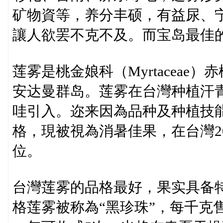
矿物資等，养分丰硕，有益尿、
讓人欲罢不克不及。而宝岛最佳
莲雾是桃金娘科（Myrtacea
安达曼群岛。莲雾在台灣种植汗青
哇引入。迩来因為品种及种植技
格，現被視為消暑佳果，在台灣2
位。
台灣莲雾的品格最好，果实具备
格莲雾被称為“黑珍珠”，每千克