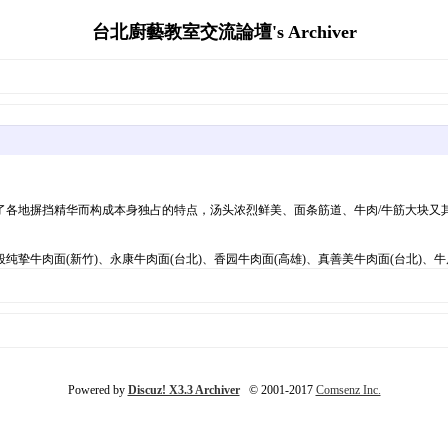
台北廚藝教室交流論壇's Archiver
各地摒挡精华而构成本身独占的特点，汤头浓烈鲜美、面条筋道、牛肉/牛筋大块又其
纯挚牛肉面(新竹)、永康牛肉面(台北)、香园牛肉面(高雄)、真善美牛肉面(台北)、牛
Powered by
Discuz! X3.3 Archiver
© 2001-2017
Comsenz Inc.