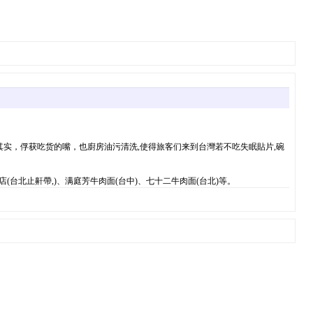
实，俘获吃货的嘴，也廚房油污清洗,使得旅客们来到台灣若不吃失眠貼片,碗
店(台北止鼾帶,)、满庭芳牛肉面(台中)、七十二牛肉面(台北)等。