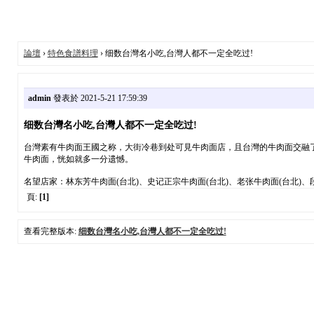
論壇
›
特色食譜料理
› 细数台灣名小吃,台灣人都不一定全吃过!
admin
發表於 2021-5-21 17:59:39
细数台灣名小吃,台灣人都不一定全吃过!
台灣素有牛肉面王國之称，大街冷巷到处可見牛肉面店，且台灣的牛肉面交融了
牛肉面，恍如就多一分遗憾。
名望店家：林东芳牛肉面(台北)、史记正宗牛肉面(台北)、老张牛肉面(台北)、段
頁:
[1]
查看完整版本:
细数台灣名小吃,台灣人都不一定全吃过!