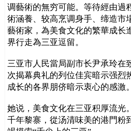
调藝術的無穷可能。等待經由過
術涵養、较高烹调身手、缔造市
藝術家，為美食文化的繁華成长
界行走為三亚逗留。
三亚市人民當局副市长尹承玲在
次揭幕典礼的列位佳宾暗示强烈
成长的各界朋侪暗示衷心的感激
她说，美食文化在三亚积厚流光
千年黎寨，從汤清味美的港門粉