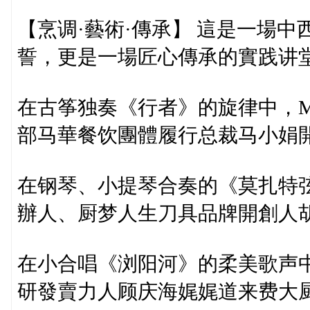
【烹调·藝術·傳承】 這是一場
誓，更是一場匠心傳承的實践讲
在古筝独奏《行者》的旋律中，Mig
部马華餐饮團體履行总裁马小娟
在钢琴、小提琴合奏的《莫扎特弦樂小
辦人、厨梦人生刀具品牌開創人
在小合唱《浏阳河》的柔美歌声
研發賣力人顾庆海娓娓道来费大