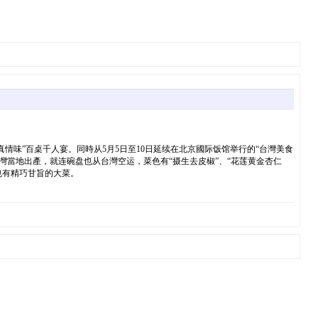
味”百桌千人宴。同時从5月5日至10日延续在北京國际饭馆举行的“台灣美食
台灣當地出產，就连碗盘也从台灣空运，菜色有“摄生去皮椒”、“花莲黄金杏仁
，也有精巧甘旨的大菜。