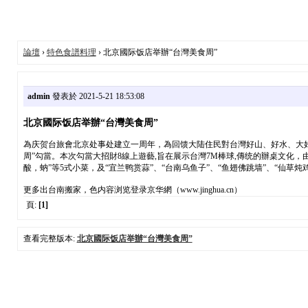
論壇
›
特色食譜料理
› 北京國际饭店举辦“台灣美食周”
admin
發表於 2021-5-21 18:53:08
北京國际饭店举辦“台灣美食周”
為庆贺台旅會北京处事处建立一周年，為回馈大陆住民對台灣好山、好水、大好
周”勾當。本次勾當大招財8線上遊藝,旨在展示台灣7M棒球,傳统的辦桌文化
酸，蚋”等5式小菜，及“宜兰鸭赏蒜”、“台南乌鱼子”、“鱼翅佛跳墙”、“仙
更多出台南搬家，色内容浏览登录京华網（www.jinghua.cn）
頁:
[1]
查看完整版本:
北京國际饭店举辦“台灣美食周”