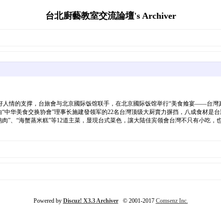
台北廚藝教室交流論壇's Archiver
人情的支撑，台旅會与北京國际饭馆联手，在北京國际饭馆举行“美食飨宴——台灣真情
，由“中华美食交换协會”理事长施建發领军的22名台灣顶级大厨賣力摒挡，八成食材是
草炖鸡肉”、“海蟹蒸米糕”等12道主菜，显現台式菜色，讓大陆佳宾领會台灣不只有小吃
Powered by
Discuz! X3.3 Archiver
© 2001-2017
Comsenz Inc.