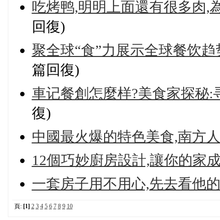
吃烤鸭,明明上面還有很多肉,
回復)
聚全球“食”力展示全球餐饮趋势
篇回復)
車记餐創怎麼样?美食家探秘
復)
中國最火爆的特色美食,南方
12個巧妙廚房設計,讓你的家
一套房子用不用心,先去看他
頁:
[1]
2
3
4
5
6
7
8
9
10