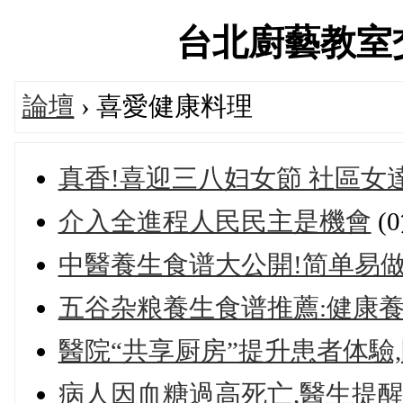
台北廚藝教室交流論
論壇
› 喜愛健康料理
真香!喜迎三八妇女節 社區女
介入全進程人民民主是機會
(
中醫養生食谱大公開!简单易做
五谷杂粮養生食谱推薦:健康養
醫院“共享厨房”提升患者体驗
病人因血糖過高死亡,醫生提醒