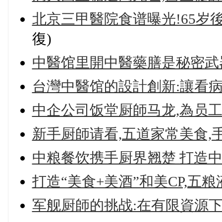
北京三甲醫院食谱曝光!65岁
復)
中醫馆里開中醫藥膳是秘密武
台灣中醫馆的設計創新:讓看
中企公司饭堂厨師马龙,為员
新手厨師请看,五道家常美食,
中粮餐饮携手厨界翘楚 打造
打造“美食+美酒”和美CP,五
军舰厨師的挑战:在有限資源